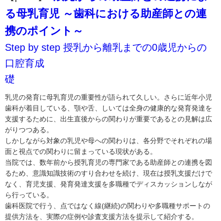
る母乳育児 ～歯科における助産師との連
携のポイント～
Step by step 授乳から離乳までの0歳児からの
口腔育成
礎
乳児の発育に母乳育児の重要性が語られて久しい。さらに近年小児
歯科が着目している、顎や舌、しいては全身の健康的な発育発達を
支援するために、出生直後からの関わりが重要であるとの見解は広
がりつつある。
しかしながら対象の乳児や母への関わりは、各分野でそれぞれの場
面と視点での関わりに留まっている現状がある。
当院では、数年前から授乳育児の専門家である助産師との連携を図
るため、意識知識技術のすり合わせを続け、現在は授乳支援だけで
なく、育児支援、発育発達支援を多職種でディスカッションしなが
ら行っている。
歯科医院で行う、点ではなく線(継続)の関わりや多職種サポートの
提供方法を、実際の症例や診査支援方法を提示して紹介する。