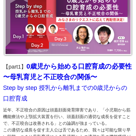
0歳児から始める口腔育成の必要性
【part1】
〜母乳育児と不正咬合の関係〜
Step by step 授乳から離乳までの0歳児からの
口腔育成
近年、不正咬合の原因は頭蓋顔面発育障害であり、「小児期から筋
機能療法や上顎拡大装置を行い、頭蓋顔面の適切な成長を促すこと
で、不正咬合は改善される」との論調が強まっている。
この適切な成長を促す主人公は舌であるため、我々は可能な限り早