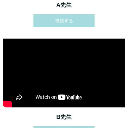
A先生
視聴する
B先生