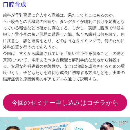
口腔育成
歯科が母乳育児に介入する意義は、果たしてどこにあるのか。
不正咬合との舌機能の関連や、タングタイが哺乳における足枷とな
っている報告などは確かに存在する。しかし、実際に臨床で問題を
抱えた舌小帯の短い乳児に遭遇した際、私たち歯科は何を診て、何
に注意し、誰と連携をとり、どのようなタイミングで、何のために
外科処置を行うのであろうか。
今回は、古くから議論されている「短い舌小帯を切ること」の噂と
真実について、本来あるべき舌機能と解剖学的な見地から解説す
る。安易な外科処置の危険性や、安全に治療を成功させるための環
境づくり、子どもたちを適切な成長に誘導する方法などを、実際の
臨床症例と原因解明のギアモデルを通して説明する。
今回のセミナー申し込みはコチラから