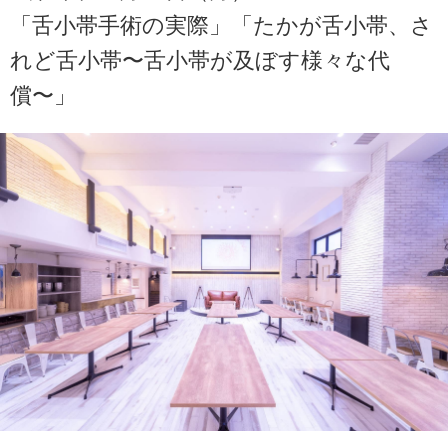
「舌小帯手術の実際」「たかが舌小帯、さ
れど舌小帯〜舌小帯が及ぼす様々な代
償〜」