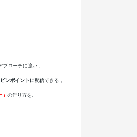
。
アプローチに強い 。
へピンポイントに配信
できる 。
ー」
の作り方を、