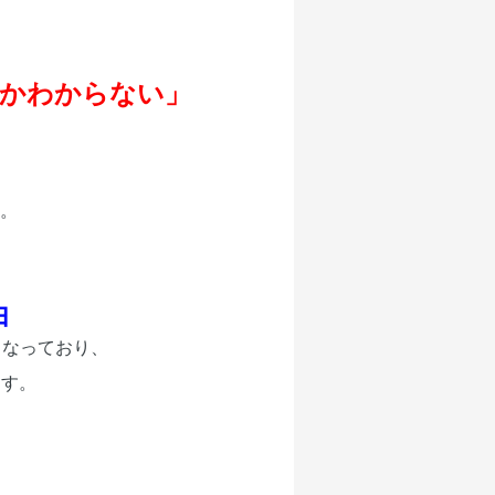
いかわからない」
。
由
となっており、
ます。