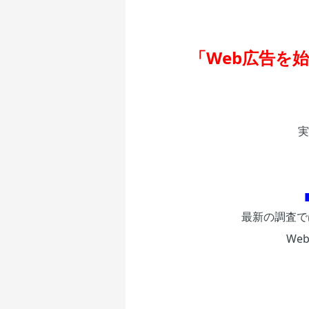
「Web広告を
実
最新の調査で
We