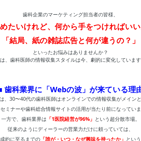
歯科企業のマーケティング担当者の皆様、
始めたいけれど、何から手をつければい
「結局、紙の雑誌広告と何が違うの？」
といったお悩みはありませんか？
は、歯科医師の情報収集スタイルは今、劇的に変化しています
■ 歯科業界に「Webの波」が来ている理
は、30〜40代の歯科医師はオンラインでの情報収集がメイン
bセミナーや歯科総合情報サイトの活用が当たり前になってい
一方で、歯科業界は
「1医院経営が96%」
という超分散市場。
従来のようにディーラーの営業力だけに頼っていては、
成約に至るまでの
「誰が・いつ・なぜ興味を持ったか」
という